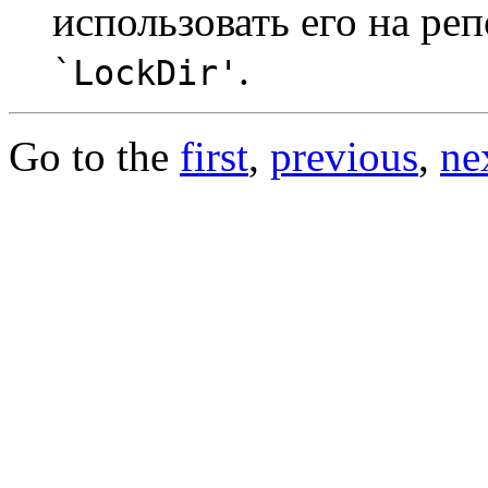
использовать его на р
.
`LockDir'
Go to the
first
,
previous
,
ne