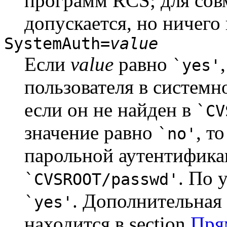
программ RCS; для сов
допускается, но ничего 
SystemAuth=
value
Если
value
равно
`yes'
пользователя в системн
если он не найден в
`CV
значение равно
, т
`no'
парольной аутентифика
. По 
`CVSROOT/passwd'
. Дополнительная
`yes'
находится в section
Пря