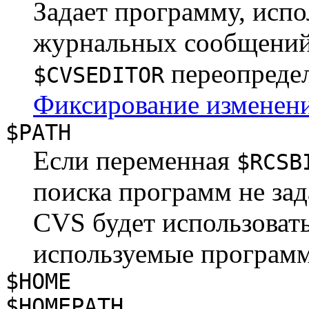
Задает программу, исп
журнальных сообщений 
переопреде
$CVSEDITOR
Фиксирование изменен
$PATH
Если переменная
$RCSB
поиска программ не зад
CVS будет использоват
используемые програм
$HOME
$HOMEPATH