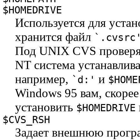
$HOMEDRIVE
Используется для устан
хранится файл
`.cvsrc
Под UNIX CVS проверя
NT система устанавлив
например,
и
`d:'
$HOME
Windows 95 вам, скорее
установить
$HOMEDRIVE
$CVS_RSH
Задает внешнюю прогр