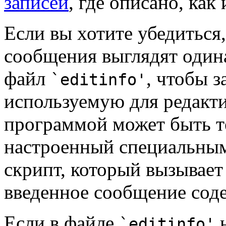
записей
, где описано, как
Если вы хотите убедиться
сообщения выглядят одина
файл
, чтобы з
`editinfo'
используемую для редакт
программой может быть т
настроенный специальным
скрипт, который вызывает 
введенное сообщение соде
Если в файле
н
`editinfo'