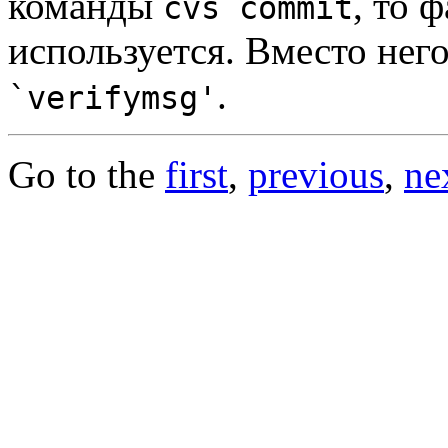
команды
, то 
cvs commit
используется. Вместо нег
.
`verifymsg'
Go to the
first
,
previous
,
ne