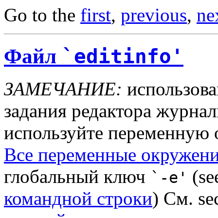
Go to the
first
,
previous
,
ne
Файл
`editinfo'
ЗАМЕЧАНИЕ:
использов
задания редактора журна
используйте переменную
Все переменные окружени
глобальный ключ
(se
`-e'
командной строки
) См. se