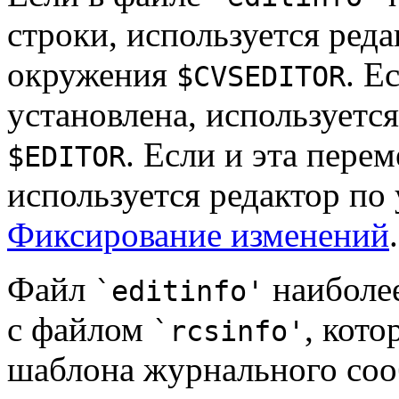
строки, используется ред
окружения
. Е
$CVSEDITOR
установлена, используетс
. Если и эта пере
$EDITOR
используется редактор по
Фиксирование изменений
.
Файл
наиболее
`editinfo'
с файлом
, кото
`rcsinfo'
шаблона журнального со