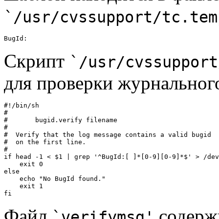
`/usr/cvssupport/tc.tem
Скрипт
`/usr/cvssupport
для проверки журнальног
#!/bin/sh

#

#       bugid.verify filename

#

#  Verify that the log message contains a valid bugid

#  on the first line.

#

if head -1 < $1 | grep '^BugId:[ ]*[0-9][0-9]*$' > /dev
    exit 0

else

    echo "No BugId found."

    exit 1

Файл
содержи
`verifymsg'