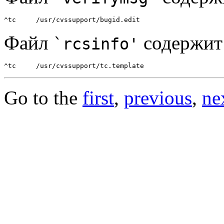
Файл
содержит 
`rcsinfo'
Go to the
first
,
previous
,
ne