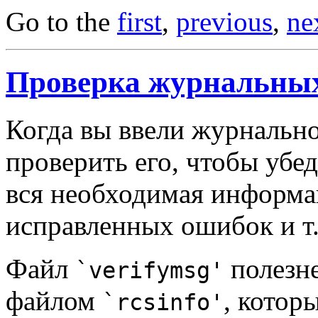
Go to the
first
,
previous
,
ne
Проверка журнальных
Когда вы ввели журнальн
проверить его, чтобы убед
вся необходимая информац
исправленных ошибок и т.
Файл
полезне
`verifymsg'
файлом
, котор
`rcsinfo'