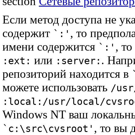
section
Сетевые репозито
Если метод доступа не ука
содержит
, то предпол
`:'
имени содержится
, т
`:'
или
. Напр
:ext:
:server:
репозиторий находится в
можете использовать
/usr
:local:/usr/local/cvsro
Windows NT ваш локальны
, то вы
`c:\src\cvsroot'