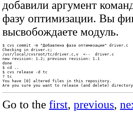
добавили аргумент коман
фазу оптимизации. Вы фик
высвобождаете модуль.
$ cvs commit -m "Добавлена фаза оптимизации" driver.c

Checking in driver.c;

/usr/local/cvsroot/tc/driver.c,v  <--  driver.c

new revision: 1.2; previous revision: 1.1

done

$ cd ..

$ cvs release -d tc

? tc

You have [0] altered files in this repository.

Go to the
first
,
previous
,
ne