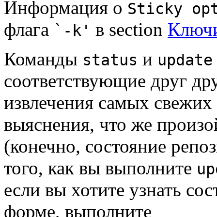
Информация о
Sticky op
флага
в section
Ключи
`-k'
Команды
и
status
update
соответствующие друг др
извлечения самых свежих
выяснения, что же произо
(конечно, состояние репо
того, как вы выполните
up
если вы хотите узнать сос
форме, выполните