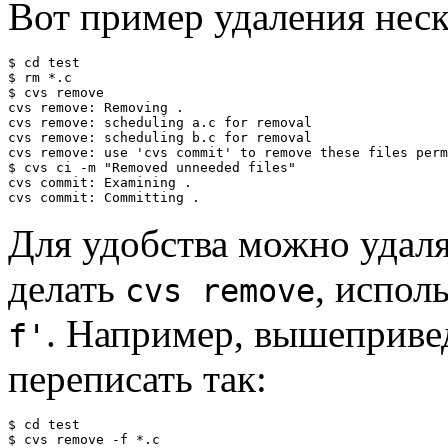
Вот пример удаления нес
$ cd test

$ rm *.c

$ cvs remove

cvs remove: Removing .

cvs remove: scheduling a.c for removal

cvs remove: scheduling b.c for removal

cvs remove: use 'cvs commit' to remove these files perm
$ cvs ci -m "Removed unneeded files"

cvs commit: Examining .

Для удобства можно удал
делать
, испол
cvs remove
. Например, вышеприв
f'
переписать так:
$ cd test

$ cvs remove -f *.c
