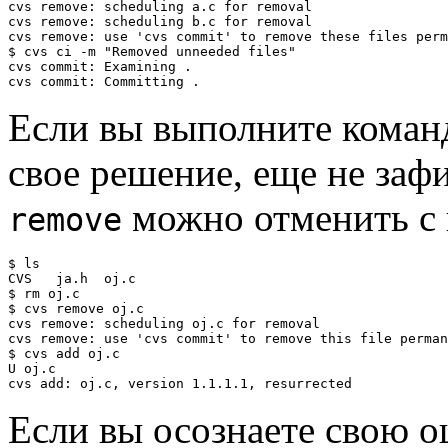
cvs remove: scheduling a.c for removal

cvs remove: scheduling b.c for removal

cvs remove: use 'cvs commit' to remove these files perm
$ cvs ci -m "Removed unneeded files"

cvs commit: Examining .

Если вы выполните кома
свое решение, еще не заф
можно отменить с
remove
$ ls

CVS   ja.h  oj.c

$ rm oj.c

$ cvs remove oj.c

cvs remove: scheduling oj.c for removal

cvs remove: use 'cvs commit' to remove this file perman
$ cvs add oj.c

U oj.c

Если вы осознаете свою 