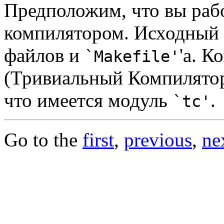
Предположим, что вы раб
компилятором. Исходный т
файлов и
'а. 
`Makefile'
(Тривиальный Компилятор)
что имеется модуль
.
`tc'
Go to the
first
,
previous
,
ne