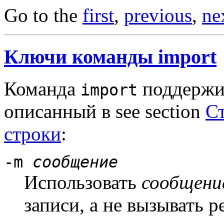
Go to the
first
,
previous
,
ne
Ключи команды import
Команда
поддержив
import
описанный в see section
С
строки
:
-m
сообщение
Использовать
сообщени
записи, а не вызывать р