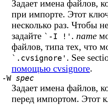
Задает имена файлов, к
при импорте. Этот клю
несколько раз. Чтобы н
задайте
.
name
мо
`-I !'
файлов, типа тех, что м
. See sect
`.cvsignore'
помощью cvsignore
.
-W
spec
Задает имена файлов, к
перед импортом. Этот 