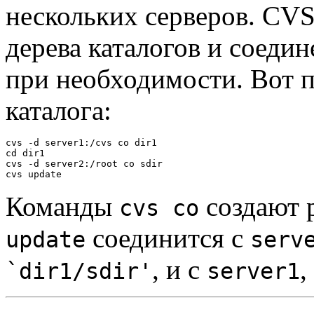
нескольких серверов. CVS
дерева каталогов и соеди
при необходимости. Вот п
каталога:
cvs -d server1:/cvs co dir1

cd dir1

cvs -d server2:/root co sdir

Команды
создают р
cvs co
соединится с
update
serv
, и с
,
`dir1/sdir'
server1